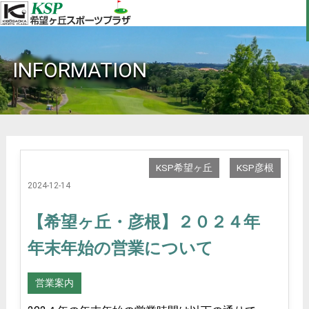
INFORMATION
KSP希望ヶ丘
KSP彦根
2024-12-14
【希望ヶ丘・彦根】２０２４年
年末年始の営業について
営業案内