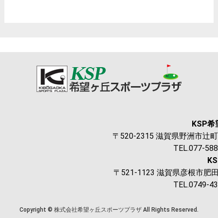
KSP
〒520-2315 滋賀県野洲市辻町1
TEL.077-58
K
〒521-1123 滋賀県彦根市肥田
TEL.0749-4
Copyright © 株式会社希望ヶ丘スポーツプラザ All Rights Reserved.