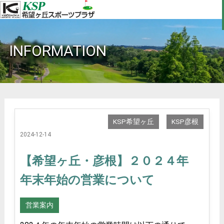
INFORMATION
KSP希望ヶ丘
KSP彦根
2024-12-14
【希望ヶ丘・彦根】２０２４年
年末年始の営業について
営業案内